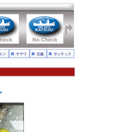
イン
ヤマワ
北越
サンテック
グ