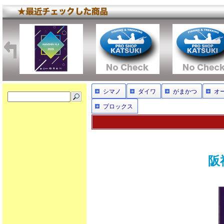
シマノ
ダイワ
がまかつ
オ
プロックス
阪