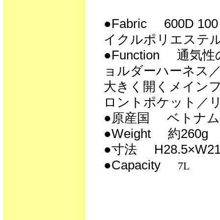
●Fabric
600D 
イクルポリエステ
●Function
通気性
ョルダーハーネス
大きく開くメイン
ロントポケット／
●原産国
ベトナム
●Weight
約260g
●寸法
H28.5×W21
●
Capacity
7L