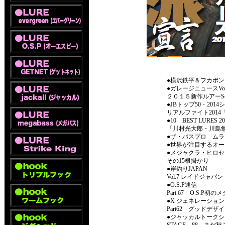
●横沢鉄平＆フカポン
●ガレージニュースVol.
２０１５新作ルアーS
●JBトップ50・201
リアルファイト2014「N
●10 BEST LURE
「川村光大郎・川島
●ザ・バスプロ ムラ
●世界が注目するオ
●メジャクラ・ヒロセ
その15根掛かり
●岸釣りJAPAN
Vol.7 レイドジャ
●O.S.P通信
Part.67 O.S.P
●X ジェネレーション
Part62 グッドデ
●ジャッカルトークシ