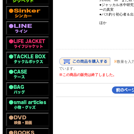
STAGE 88 ま
●ジャッカル水中研究
ーの真実
●バス釣り初心者＆出
ほか
※
数量を入
でいます。
※この商品の販売は終了しました。