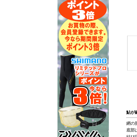
鮎が
網の
底部
結び