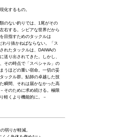
現化するもの。
類のない釣りでは、1尾がその
左右する。シビアな世界だから
を目指すためのタックルは
こだわり抜かねばならない。「ス
されたタックルは、DAIWAの
に送り出されてきた。しかし、
、その時点で「スペシャル」の
まうほどの重い宿命。一切の妥
タックル群。鮎師の卓越した技
た瞬間、それは届かなかった高
－そのために求め続ける。極限
り軽くより機能的に。－
鮎の弱りが軽減。
にくく魚体を傷めない。