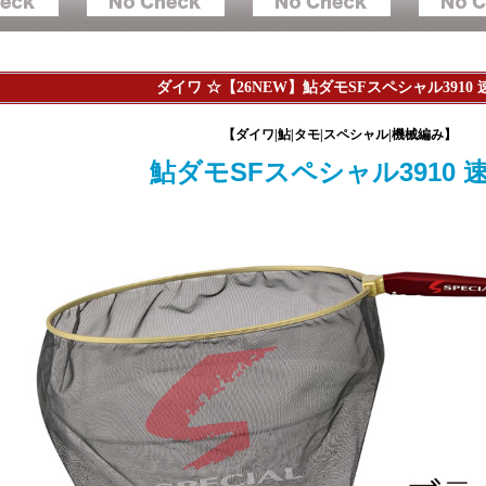
ダイワ ☆【26NEW】鮎ダモSFスペシャル3910 速
【ダイワ|鮎|タモ|スペシャル|機械編み】
鮎ダモSFスペシャル3910 速