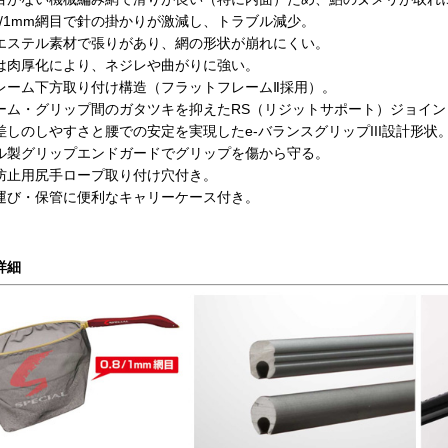
.8/1mm網目で針の掛かりが激減し、トラブル減少。
エステル素材で張りがあり、網の形状が崩れにくい。
は肉厚化により、ネジレや曲がりに強い。
レーム下方取り付け構造（フラットフレームⅡ採用）。
ーム・グリップ間のガタツキを抑えたRS（リジットサポート）ジョイン
差しのしやすさと腰での安定を実現したe-バランスグリップIII設計形状
ル製グリップエンドガードでグリップを傷から守る。
防止用尻手ロープ取り付け穴付き。
運び・保管に便利なキャリーケース付き。
詳細