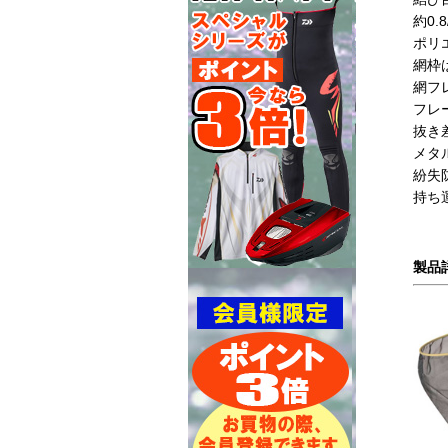
約0
ポリ
網枠
網フ
フレ
抜き
メタ
紛失
持ち
製品