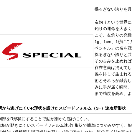
揺るぎない誇りを具
友釣りという世界に
釣りの運命を大きく
こそ、友釣りの究極
1g、1cm、1秒に
ペシャル」の名を冠
揺るぎない誇りと共
その歩みを止めれば
存在意義は消えてし
協を排して生まれる
術とそれらが融合し
みに手が届く瞬間。
まで精度を高め、よ
網から逃げにくいR形状を設けたスピードフォルム（SF）速攻新形状
胴部をR形状にすることで鮎が網から逃げにくい。
は鮎が動きにくいスピードフォルム速攻II形状で簡単につかみやすく、
目がない機械編み網で滑りが良い（特に内面）ため、鮎のヌメリが取れ