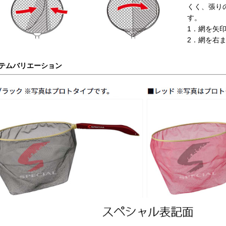
くく、張り
す。
1．網を矢
2．網を右
テムバリエーション