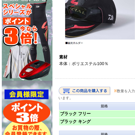
素材
本体：ポリエステル100％
※
数量を入力
います。
規格
ブラック フリー
ブラック キング
規格