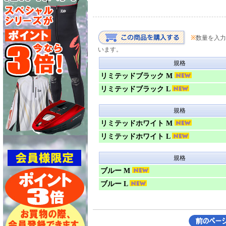
※
数量を入力
います。
規格
リミテッドブラック M
リミテッドブラック L
規格
リミテッドホワイト M
リミテッドホワイト L
規格
ブルー M
ブルー L