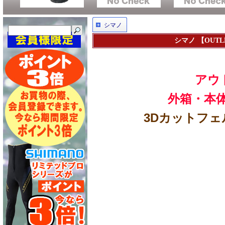
シマノ
シマノ 【OUTL
アウ
外箱・本
3Dカットフェル