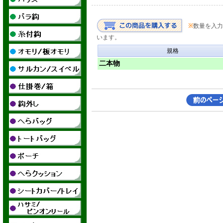
※
数量を入力
います。
規格
二本物