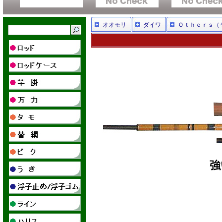
オオモリ
ダイワ
Ｏｔｈｅｒｓ（
強