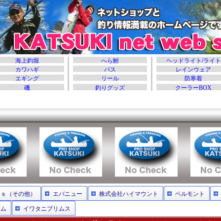
ｒｓ（その他）
エバニュー
株式会社ハイマウント
ベルモント
ーム
イワタニプリムス