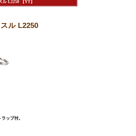
L2250 【YT】
 L2250
トラップ付。