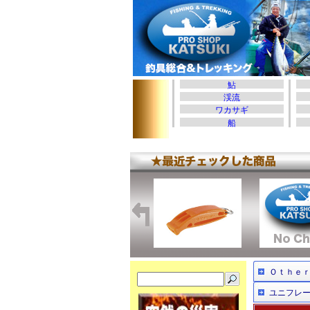
Ｏｔｈｅ
ユニフレ