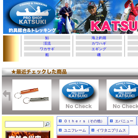
Ｏｔｈｅｒｓ（その他）
エバニュー
ユニフレーム
イワタニプリムス