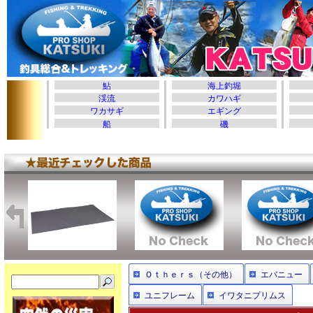
Ｏｔｈｅｒｓ（その他）
エバニュー
ユニフレーム
イワタニプリムス