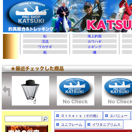
Ｏｔｈｅｒｓ（その他）
エバニュー
ユニフレーム
イワタニプリムス