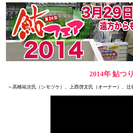
2014年 鮎つ
～高橋祐次氏（シモツケ）、上西啓文氏（オーナー）、辻